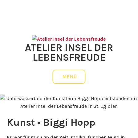
Zum
MAL- & ZEICHENSCHULE, ERZÄHLTHEATER UND KUNST IN
Inhalt
ST. EGIDIEN
springen
ATELIER INSEL DER
LEBENSFREUDE
MENÜ
Kunst • Biggi Hopp
Es war für mich an der Zeit, radikal frischen Wind in